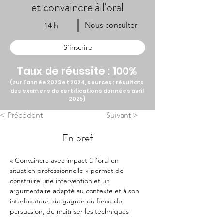
et convaincre à l'oral
Nous consulter
14 h
S'inscrire
Taux de réussite : 100%
(sur l'année 2023 et 2024,
sources : résultats
des examens de certifications données avril
2025)
< Précédent
Suivant >
En bref
« Convaincre avec impact à l’oral en 
situation professionnelle » permet de 
construire une intervention et un 
argumentaire adapté au contexte et à son 
interlocuteur, de gagner en force de 
persuasion, de maîtriser les techniques 