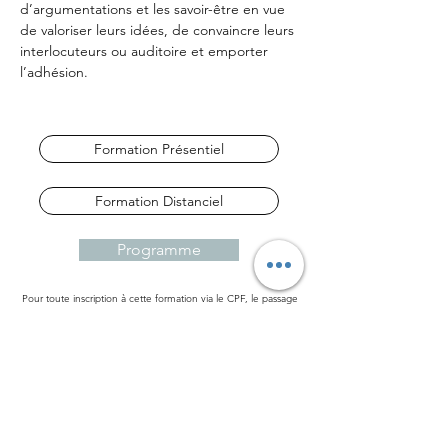
d’argumentations et les savoir-être en vue 
de valoriser leurs idées, de convaincre leurs 
interlocuteurs ou auditoire et emporter 
l’adhésion.
Formation Présentiel
Formation Distanciel
Programme
Pour toute inscription à cette formation via le CPF, le passage
de la certification "Communiquer, argumenter et convaincre à
l’oral", enregistrée au Répertoire Spécifique (
Code RS7552
)
est obligatoire. Le prix de la certification, incluant les frais
d'examen, est déjà intégré au tarif affiché sur
www.moncompteformation.gouv.fr
.
Qualité et certification