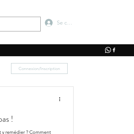
Se connecter
Connexion/Inscription
as !
nt y remédier ? Comment